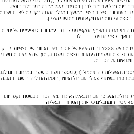
גדוד התצפיות 869 באוגדה 91 זיהו אתמול (ה׳), חולייה של שלושה מחבלים 
ב בינת ג׳בל שבדרום לבנון. בסגירת מעגל מהירה המחבלים חוסלו.
* ⁠אוגדה 91 מרכזת מאמץ התקפי ממוקד נגד עמדות נ״ט ופעילים של יחידת 
* מאז תחילת המערכה עם חיזבאללה אוגדה 91 והכוחות בשטח תקפו יותר 