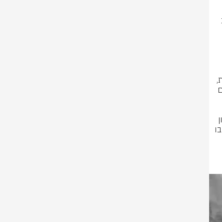
* בימים האחרונים, פיקוד הצפון ממשיך במהלך ההגנה הקדמית ליצירת שכבת 
* ⁠חטיבת האש 7338 ויחידה 869 של אוגדה 91 בהכוונה של תצפיות מדויקות, 
מבצעת תקיפות ומשמידה עמדות תצפית ומשגרים, תוך שהיא מאתרת חשודים 
* במסגרת הפעילות זוהו אתמול (ה׳), מספר חשודים ששהו במרחב דרום לבנון 
בקרבת הכוח. בשיתוף פעולה עם חיל האוויר, חוסלה החולייה והושמד המבנה בו 