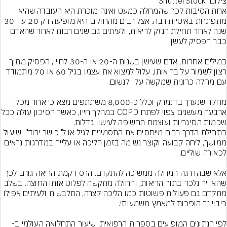
צילום: ShutterStock
אחת הסיבות לכך שהמחלה כמעט ואינה מוכרת היא העובדה שהיא 
מתפתחת באיטיות רבה. אצל רבים מהחולים היא מופיעה רק 20 עד 30 
שנה לאחר תחילת הנזק לריאות, ולעיתים גם שנים רבות לאחר שהאדם 
במילים אחרות, אדם שעישן בשנות ה-20 או ה-30 לחייו, הפסיק מתוך 
רצון לשמור על בריאותו, עלול למצוא את עצמו בגיל 60 או 70 מתמודד 
מחקר שנערך בדנמרק וכלל כ-8,000 משתתפים מצא כי אחד מכל 
ארבעה מעשנים צפוי לפתח COPD במהלך חייו, כאשר
שכמות הסיגריות ועוצמת החשיפה לעישון גדלות.
בתחילת הדרך רבים מייחסים את התסמינים לגיל או ל"כושר ירוד". שיעול 
ממושך, ליחה קבועה וקוצר נשימה בזמן הליכה או עלייה במדרגות נראים 
אלא שבהדרגה המחלה ממשיכה להתקדם. הרס רקמת הריאה גורם לכך 
שהאוויר נלכד בתוך הריאות, והחולה מתקשה לפלוט אותו החוצה. בשלב 
מתקדם גם פעולות פשוטות כמו הליכה קצרה, התלבשות ולעיתים אפילו 
לפי הנתונים המופיעים בספרות הרפואית, שיעור התחלואה העולמי ב-