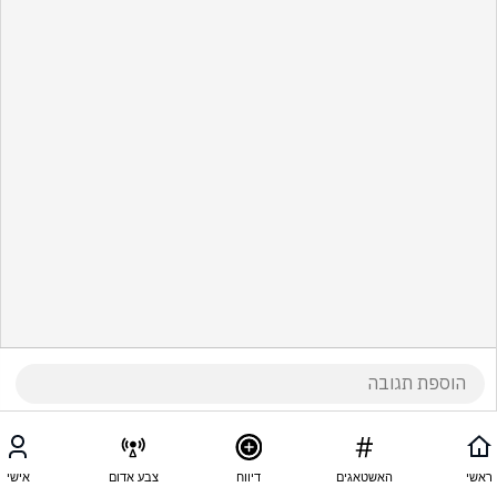
ראשי
האשטאגים
דיווח
צבע אדום
אישי