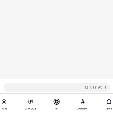
ראשי
האשטאגים
דיווח
צבע אדום
אישי