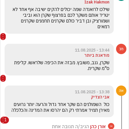
Izak Hakmon
שילכו לרואנדה שמה יכולים להקים ישיבה אף אחד לא 
יטריד אותם משקר לכם בפרצוף שקרן הוא וביבי 
ושמורציק ובן דביר כולם שקרנים תחמנים שקרנים 
רמאים
13:44 - 11.08.2025
מודאגת ביותר
שקרן, גנב, משובץ. מבזה את הכיפה שלראשו. קליפת 
ס"מ שקרית.
13:38 - 11.08.2025
אבי הצדיק
כול  השמולנים הם שקר אחד גדול והרעה יותר גרועים 
מאירן תמיד אמרתי רק הם יהרסו את המדינה והכלכלה 
1
אורן כהן
הגיב/ה תגובה אחת