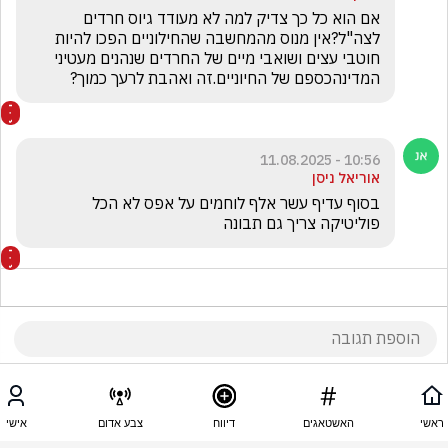
אם הוא כל כך צדיק למה לא מעודד גיוס חרדים 
לצה"ל?אין מנוס מהמחשבה שהחילוניים הפכו להיות 
חוטבי עצים ושואבי מיים של החרדים שנהנים מעטיני 
המדינהכספם של החיוניים.זה ואהבת לרעך כמוך?
10:56 - 11.08.2025
אוריאל ניסן
בסוף עדיף עשר אלף לוחמים על אפס לא הכל 
פוליטיקה צריך גם תבונה
10:52 - 11.08.2025
Sima Yehuda
ראשי
האשטאגים
דיווח
צבע אדום
אישי
למה אתם משקרים , הוא לא תומך הגיוס בכלל, רק יושב 