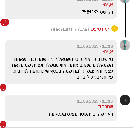
א, ינאי
רק שס 🤎🩷❣️💚
1
ימין טיפש
הגיב/ה תגובה אחת
11:18 - 11.08.2025
א, ינאי
מי שגנב זה אולמרט  השמאלני 'מח שמו וזכרו  שאתם 
השמאלנים שמתם אותו ראש ממשלה ועמית שמינה את 
עצמו והיועמשית  'מח שמה בכסף שלנו נותנת לנוחבות 
פירות יבני כ ל ב י ם
11:15 - 11.08.2025
שחר דוד
ראוי שהרב יתפטר נמאס מעסקנות 
