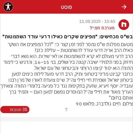
פוסט
10:40 - 11.08.2025
מערכת חמ״ל
בש"ס מכחישים: "מפיצים שקרים כאילו דרעי עודד השתמטות"
מטעם מפלגת ש"ס נמסר לפני זמן קצר כי: "לכל המפיצים את השקר 
כאילו הרב אריה דרעי עודד להשתמטות – עלילת
הרב דרעי מעולם לא קרא להשתמטות או לאי־שירות. הוא נשא דברי 
חיזוק בפני תלמידי ישיבה קטנה בירושלים, בני 15–16, והדגיש כי לימוד 
כחבר קבינט מדיני־ביטחוני ותיק, הרב דרעי פועל לילות כימים למען 
ביטחון ישראל ושמירת חיי חיילי צה״ל. ש״ס צועדת לאורו של מרן רבנו 
עובדיה יוסף זיע״א, 
העריך מאוד את חיילי צה״ל המוסרים נפשם למען העם – ותמיד ברך 
אותם בחום."
צילום: חיים גולדברג, פלאש 90
7
38 תגובות