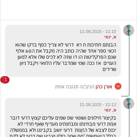
11:15 - 11.08.2025
א, ינאי
הבנתם חתיכות ח רא  דרעי לא צריך כסף בדקו שהוא 
זכאי ספר אחד שהיה כותב היה מקבל את ה60 אלף 
שגם הפרקליטות הו דו שזה לא לכיס שלו אלא למען 
העניים  אז ככה שמי שמדבר עליו הלוואי ויקבל ניוון 
שרירים
1
אורן כהן
הגיב/ה תגובה אחת
11:12 - 11.08.2025
א, ינאי
בקיצור חילונים ושונאי שס שמים עליכם קצוץ דרעי דובר 
אמת דרעי מבחינתו ומבחנתינו מעדיף שאף חרדי לא 
יכנס לצבא של הזןנות  דרעי יושב בקבינט ולא בממשלה 
בגלל היועמשית 'מח שמה כולנו נצביע שס דרעי לא לקח 