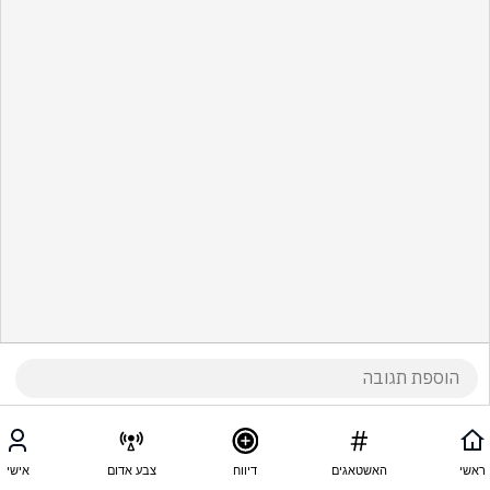
ראשי
האשטאגים
דיווח
צבע אדום
אישי