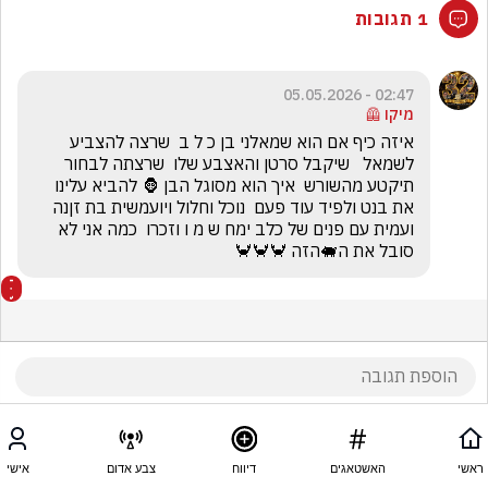
1 תגובות
02:47 - 05.05.2026
מיקו 🦺
איזה כיף אם הוא שמאלני בן כ ל ב  שרצה להצביע 
לשמאל   שיקבל סרטן והאצבע שלו  שרצתה לבחור  
תיקטע מהשורש  איך הוא מסוגל הבן 🦍 להביא עלינו 
את בנט ולפיד עוד פעם  נוכל וחלול ויועמשית בת זןנה 
ועמית עם פנים של כלב ימח ש מ ו וזכרו  כמה אני לא 
סובל את ה🐖הזה 🦀🦀🦀
ראשי
האשטאגים
דיווח
צבע אדום
אישי