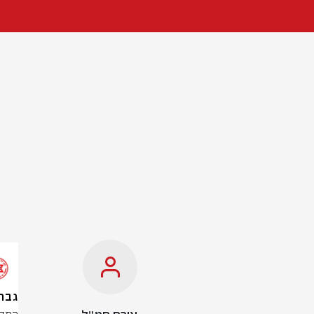
גבר כבן 55 במצב קשה ל