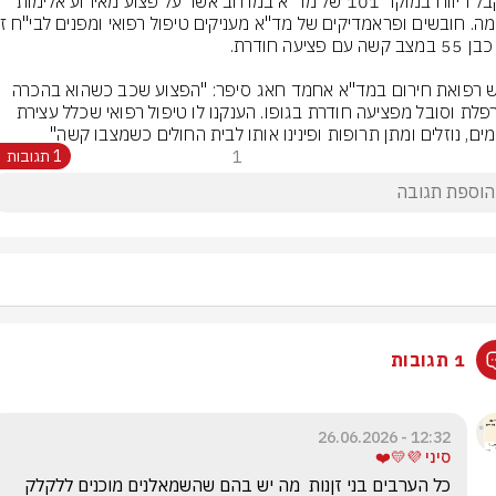
התקבל דיווח במוקד 101 של מד"א במרחב אשר על פצוע מאירוע אלימות 
חובש רפואת חירום במד"א אחמד חאג סיפר: "הפצוע שכב כשהוא בהכרה 
מעורפלת וסובל מפציעה חודרת בגופו. הענקנו לו טיפול רפואי שכלל עצירת 
מים, נוזלים ומתן תרופות ופינינו אותו לבית החולים כשמצבו קשה"
1
1 תגובות
1 תגובות
12:32 - 26.06.2026
סיני 💜💛❤️
כל הערבים בני זןנות  מה יש בהם שהשמאלנים מוכנים ללקלק 