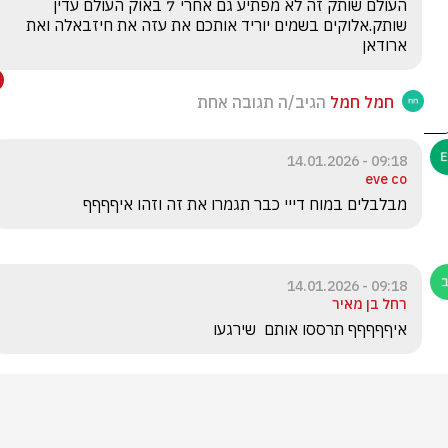
העולם שותק זה לא מפתיע גם אחרי 7 באוק העולם עדין 
שותק.אלוקים בשמים יוריד אותכם את עזה את חיזבאלה ואת 
ארודאן
חמל חמל
הגיב/ה תגובה אחת
09:18 - 14.01.2026
eve co
מבלבלים במוח דייי כבר תגמרו את זה וזהו איףףףף 
09:18 - 14.01.2026
רחל בן מאיר
איףףףףף תרססו אותם  שירגעו