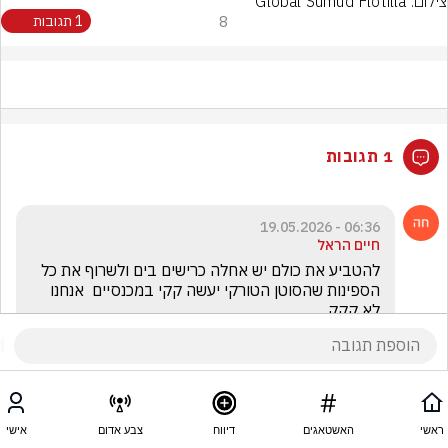
צילום: Global Sumud Flotilla
8
1 תגובות
1 תגובות
06:36 - 19.05.2026
חיים הראל
להטביע את כולם יש אחלה כרישים בים ולשרוף את כל 
הספינות שהסוטן הטורקי יעשה קקי במכנסיים  אנחנו 
לא קקק 
ראשי
האשטאגים
דיווח
צבע אדום
אישי