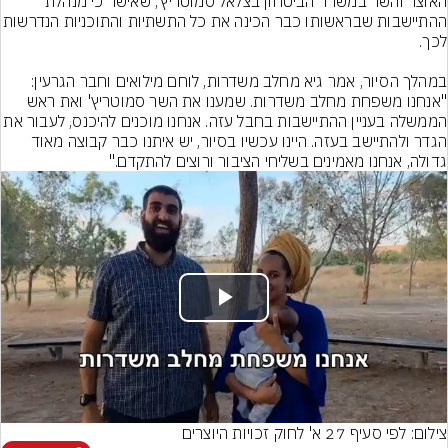
האוצר והשר במשרד הביטחון בצלאל סמוטריץ', שאישר כי מנהלת 
ההתיישבות שבראשותו כבר הכינה את כל התשתיות ו
במהלך הסיור, אמר גיא מחלב משדרות, לוחם מילואים וחבר הגרעין: 
"אנחנו משפחת מחלב משדרות. שמענו את השר סמוטריץ' ואת ראש 
הממשלה בעניין ההתיישבות בחבל עזה. אנחנו מוכנים להיכנ
הגדר ולהתיישב בעזה. היינו עכשיו בסיור, יש איתנו כבר קבוצה מאוד 
גדולה, אנחנו מאמינים בשליחי הציבור ורוצים להתקדם."
Play
Video
צילום: לפי סעיף 27 א' לחוק זכויות היוצרים