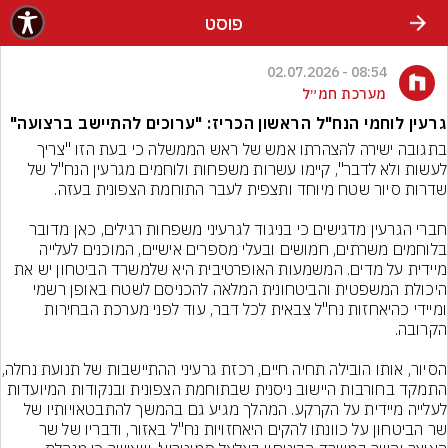
פוסט
08:54 - 02.07.2026
מערכת חמ״ל
גרעין לוחמי הנח"ל הראשון הכריז: "ערוכים להתיישב ברצועה"
בתגובה ישירה להצהרתו אמש של ראש הממשלה כי בעת הזו "צריך 
לעשות ולא לדבר", קיימו עשרות משפחות ולוחמים מגרעין הנח"ל של 
חברי הגרעין מדגישים כי בניגוד לגרעיני משפחות רגילים, כאן מדובר 
בלוחמים משרתים, חמושים ובעלי מספרים אישיים, המוכנים לעלייה 
מיידית על מדים. המשמעות האופרטיבית היא שלמשרד הביטחון יש את 
היכולת המשפטית והביטחונית המלאה להכניסם לשטח באופן רשמי 
ומיידי כהיאחזות נח"ל צבאית לכל דבר, עוד לפני מערכת הבחירות 
הסיור, אותו הובילה תחיה חיים,
התמקד בחורבות היישוב ניסנית שבתוחמת הצפונית ובנקודות המיועדות 
לעלייה מיידית על הקרקע. המהלך מגיע גם בהמשך להתבטאויותיו של 
שר הביטחון על כוונתו להקים היאחזויות נח"ל באזור, ודבריו של שר 