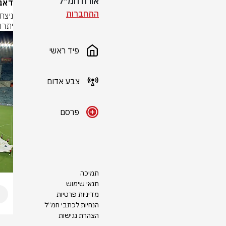
אורח חמ״ל
דאבו ק
התחברות
יתרון: האריס (74) ו
פיד ראשי
צבע אדום
פרסם
תמיכה
תנאי שימוש
מדיניות פרטיות
הנחיות לכתבי חמ״ל
הצהרת נגישות