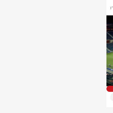
ניצחון שני ברציפות לנתניה, בעוד האדומים נותרו ללא נקודות אחרי ששוב איבדו 