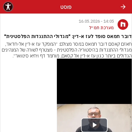
פוסט
14:05 - 16.05.2026
מערכת חמ״ל
דובר חמאס סופד לעז א-דין: "מגדולי ההתנגדות הפלסטינית"
חאזם קאסם דובר חמאס במסר מצולם: ״המפקד עז א-דין אל-חדאד, 
מגדולי ההתנגדות בהיסטוריה הפלסטינית - מצטרף לשורה של המנהיגים 
הגדולים ביותר כגון עז א-דין אל קסאם, מוחמד דף ויחיא סינוואר״.
Play