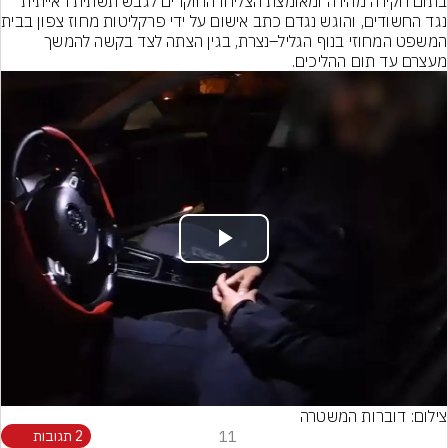
בתום חקירה מהירה ומאומצת הצליחו החוקרים לגבש תשתית ראייתית 
נגד החשודים, והוגש 
המשפט המחוזי בנוף הגליל–נצרת, בגין הצתה לצד בקשה להמשך 
מעצרם עד תום ההליכים.
Play
Video
צילום: דוברות המשטרה
11
2 תגובות