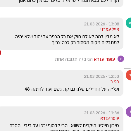
תןדה לכם צבא הגנה לישראל !! בלעדיכם אין כלום אמן
13:08 - 21.03.2026
אייל עמרני
לא מבין למה לא לח חוק את כל הכפר עד יסוד שלא יהיה 
למחבלים מקום מסתור רק ככה צריך
עופר עזרא
הגיב/ה תגובה אחת
12:53 - 21.03.2026
רני רן
ועלייה על החיילים שלנו גם קר, גשם ועוד לחימה 😭
11:36 - 21.03.2026
עופר עזרא
סיכון חיילינו היקרים לשווא , הרי לבסוף יכפו על ביבי , הסכם 