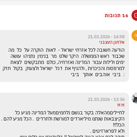
16 תגובות
14:58 - 21.03.2026
אלחנן העצבני
הודעה חשובה לכל אזרחי ישראל -  לאות  הוקרה על  כל  מה  
שכבוד  ראש הממשלה  היקר שלנו  מר  בנימין  נתניהו  עושה  
ימים ולילות עבור  המדינה ואזרחיה, כולם  מתבקשים  לצאת  
למרפסות והכיכרות , ולהניף את  דגל  ישראל ולצעוק  בקול  חזק 
:  ביבי  אוהבים  אותך   ביבי
13:36 - 21.03.2026
H H
לחייליםמהאלה בקור בגשם נלחמיםמעל המדינה מגיע כל 
הקיצבאות שנתנו מיליארדים למורשת ולחרדים  . הכל מגיע להם . 