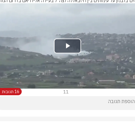
חים בלבנון על עימותים בין חיזבאללה לצה״ל בעיירה אל-ח׳יאם בדרום המדי
Play
Video
11
16 תגובות