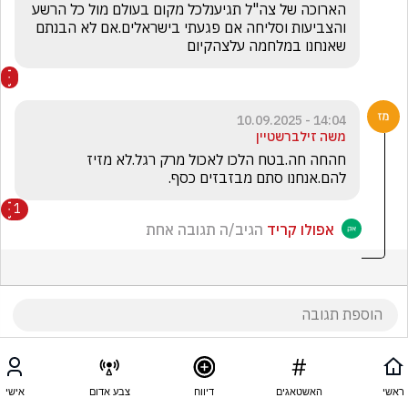
הארוכה של צה"ל תגיענלכל מקום בעולם מול כל הרשע 
והצביעות וסליחה אם פגעתי בישראלים.אם לא הבנתם 
שאנחנו במלחמה עלצהקיום
14:04 - 10.09.2025
משה זילברשטיין
חהחה חה.בטח הלכו לאכול מרק רגל.לא מזיז 
להם.אנחנו סתם מבזבזים כסף.
1
אפולו קריד
הגיב/ה תגובה אחת
ראשי
האשטאגים
דיווח
צבע אדום
אישי