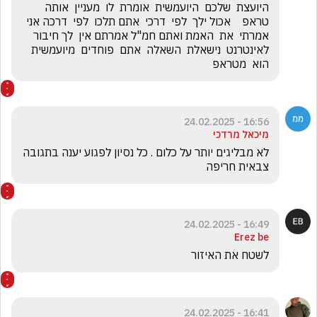
היועצת  שלכם  היועמשית  אומרת  לו  מעניין  אותה  
טראפ    אכול ילך  לפי  דרכי  אתם תלכו  לפי  דרכה אני 
אמרתי  את  האמת ואתם חמ"ל אמרתם אין  לך חיבור   
לאינטרנט  נישאלת  השאלה  אתם  פוחדים  מיועמשית  
הוא  מטראפ
16:56 - 24.02.2025
מיכאל מרדכי
לא מבליגים יותר על כלום . כל נסיון לפגוע יענה בתגובה 
צבאית חריפה
16:49 - 24.02.2025
Erez be
לשטח את האיזור
16:41 - 24.02.2025