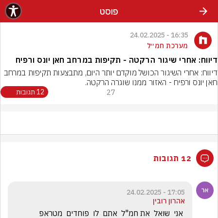
פוסט
16:35 - 24.02.2025
מערכת חמ״ל
דיווח: אחרי שיגור הרקטה - תקיפות במרחב חאן יונס ורפיח
דיווח: אחרי השיגור הכושל מוקדם יותר היום, מתבצעות תקיפות במרחב 
חאן יונס ורפיח - האזור ממנו שוגרה הרקטה.
27
12 תגובות
12 תגובות
17:05 - 24.02.2025
אהרון רובין
 אני  שואל  את חמ"ל  אתם  לו  פוחדים  מטראפ   