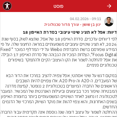
פוסט
09:11 - 04.02.2026
ינון בן שושן - עורך מדור טכנולוגיה
דיווח: אפל לא תציג שינוי עיצובי בסדרת האייפון 18
לפי דיווחים עדכניים, סדרת האייפון 18 של אפל, שתצא לשוק בסוף שנת 
2026, לא תציג שינויים עיצוביים משמעותיים במראה 
המידע שפורסם ברשת החברתית Weibo על ידי המדליף המוכר "Fixed 
Focus Digital", הצלחת המכירות הגבוהה של סדרת האייפון 17 הובילה 
את אפל להחלטה לשמר את הקו העיצובי הקיים ולהתמקד בשיפורים 
במקום דגש על שינוי אסתטי, אפל צפויה להציב במרכז את הדור הבא 
של המעבדים, ה-A20 וה-A20 Pro. אלו צפויים להיות השבבים 
הראשונים של החברה המיוצרים בטכנולוגיית 2 ננומטר, קפיצת מדרגה 
המבטיחה שיפור ניכר בביצו
לטכנולוגיה זו נחשב לאחד השינויים המשמעותיים ביותר בחומרת האייפון 
בשנים האחרונות, והוא צפוי להוות את מוקד השיווק המרכזי של הדגמים 
החדשים.
ההחלטה לשמור על עיצוב דומה שנ