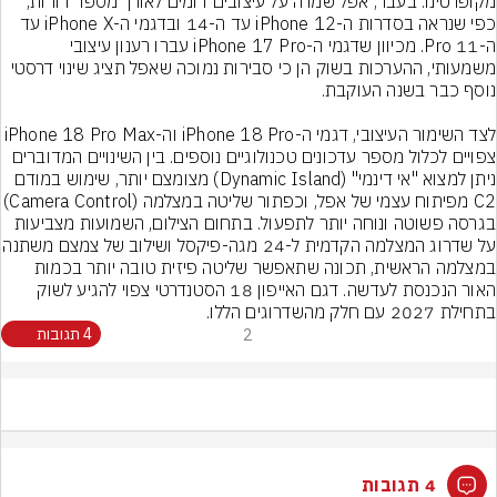
מקופרטינו. בעבר, אפל שמרה על עיצובים דומים לאורך מספר דורות, 
כפי שנראה בסדרות ה-iPhone 12 עד ה-14 ובדגמי ה-iPhone X עד 
ה-11 Pro. מכיוון שדגמי ה-iPhone 17 Pro עברו רענון עיצובי 
משמעותי, ההערכות בשוק הן כי סבירות נמוכה שאפל תציג שינוי דרסטי 
לצד השימור העיצובי, דגמי ה-iPhone 18 Pro וה-e 18 Pro Max
צפויים לכלול מספר עדכונים טכנולוגיים נוספים. בין השינויים המדוברים 
ניתן למצוא "אי דינמי" (Dynamic Island) מצומצם יותר, שימוש במודם 
C2 מפיתוח עצמי של אפל, וכפתור שליטה במצלמה (ol
בגרסה פשוטה ונוחה יותר לתפעול. בתחום הצילום, השמועות מצביעות 
על שדרוג המצלמה הקדמית ל-24 מגה-פי
במצלמה הראשית, תכונה שתאפשר שליטה פיזית טובה יותר בכמות 
האור הנכנסת לעדשה. דגם האייפון 18 הסטנדרטי צפוי להגיע לשוק 
בתחילת 2027 עם חלק מהשדרוגים הללו.
2
4 תגובות
4 תגובות