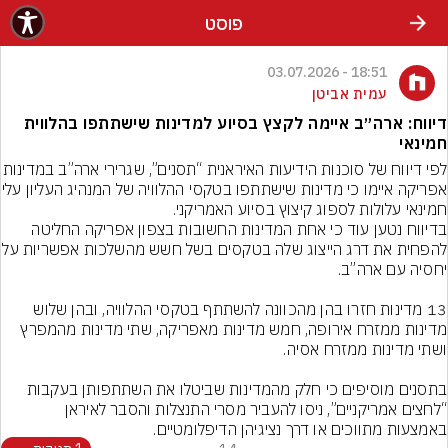
פוסט
18:51 - 03.07.2026
עמית אביטן
דיווח: ארה״ב איימה לקצץ בסיוע למדינות שישתתפו בהלווית
חמינאי
לפי דיווח של סוכנות הידיעות האיראנית “תסנים”,
אפריקה איימו כי מדינות שישתתפו ב
חמינאי עלולות לספוג קיצוץ בסיוע האמריקני.
בדיווח נטען עוד כי אחת המדינות החשובות בצפון אפריקה החליטה 
להפחית את דרג הייצוג שלה בטקסים בש
13 מדינות חזרו בהן מהכוונה להשתתף בטקסי ההלוויה, ובהן שלוש 
מדינות ממזרח אירופה, חמש מדינות מאפריקה, שתי מדינות מהמפרץ 
בתסנים מוסיפים כי חלק מהמדינות שביטלו את השתתפותן בעקבות 
“לחצים אמריקניים”, ניסו להעביר מסרי התנצלות והסבר לאיראן 
באמצעות מתווכים או דרך נציגיהן הדיפלומטיים.