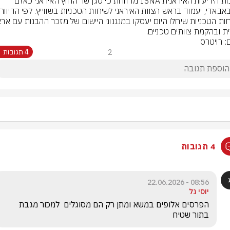
סוכנות הידיעות האיראנית ISNA מדווחת כי סגן שר החוץ האיראני כאזם 
ת ובהקמת צוותים טכניים.
: רויטרס
2
4 תגובות
4 תגובות
08:56 - 22.06.2026
יוסי גל
הפרסים אלופים במשא ומתן רק הם מסוגלים  למכור מגבת 
בתור שטיח 