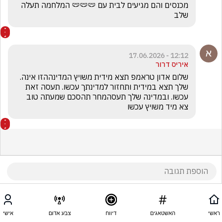
מכנסים והם מגיעים לבית עם 🩲🩲🩲 המלחמה תעלה 
שלב
12:12 - 17.06.2026
איריס דרור
שלום אדון טראמפ תצא מידית משויץ המדינההזו אינה.  
שלך תצא במידית ותחזור למדינתך עכשו. תעסה זאת 
עכשו. ובמדינה שלך תעסהמחר תהסכם שמעתה טוב 
צא מיד משויץ עכשו
ראשי
האשטאגים
דיווח
צבע אדום
אישי