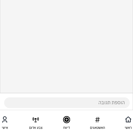
ראשי
האשטאגים
דיווח
צבע אדום
אישי