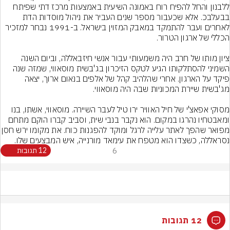
ללבנון והחל להפיח רוח באמונה השיעית באמצעות מרכז דתי שפיתח 
בבעלבכ. אלא שכעבור מספר שנים העביר את ניהול מוסדות הדת 
לאחרים ועבר להתמקד במאבק המזוין בישראל. ב-1991 נבחר למזכיר 
ציון מותו של חרב היה משמעותי עבור אנשי חיזבאללה, וביום השנה 
השמיני להסתלקותו הגיע לטקס הזיכרון בג'בשית מוסאווי, שמזה שנה 
פיקד על הארגון. אחרי שהלהיב קהל של אלפים בנאום ארוך, יצאה 
מסוקי אפאצ'י של חיל האוויר ירו טיל לעבר השיירה. מוסאווי, אשתו, בנו 
ומאבטחיו נהרגו במקום. הוא נקבר בנבי שית, וסביב קברו הוקם מתחם 
מפואר שהפך לאתר עלייה לרגל ומוקד להפגנו
נסראללה, כשצדו הוא מטפח את עימאד מורנייה, איש המבצעים שלו.
6
12 תגובות
12 תגובות