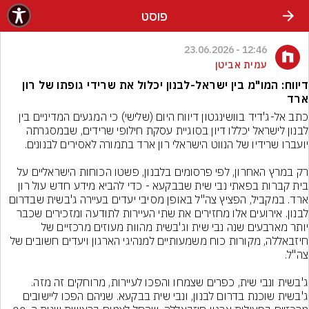
פוסט
12:46 - 23.06.2026
עמית אביטן
דיווח: המו"מ בין ישראל-לבנון יכלול את שרידי גופתו של רון
ארד
כתב אל-ג'דיד בוושינגטון דיווח היום (שלישי) כי המגעים המדיניים בין 
לבנון לישראל יכללו דיון בסוגיית עסקת חילופי שרידים, שבמסגרתה 
רק במרץ האחרון, לפי פרסומים בלבנון, פשטו הכוחות הישראליים על 
בית קברות בפאתי נבי שית שבבקעא - כדי להביא מידע חדש עול רון 
ארד. במקביל, הפציץ צה"ל באופן מסיבי יעדים בעיירה ג'בשית שבדרום 
לבנון. אירועים אלו מחזירים את שתי העיירות לתודעה ומזכירים שכבר 
יותר מארבעים שנה נבי שית וג'בשית מהוות מעוזים מרכזיים של 
חיזבאללה, מקורות כוח משמעותיים למנהיגי הארגון ויעדים חשובים של 
ג'בשית ונבי שית, כפרים שצמחו והפכו לעיירות, מרוחקים זה מזה. 
ג'בשית שוכנת בדרום לבנון, ונבי שית בבקעא. שניהם הפכו ליישובים 