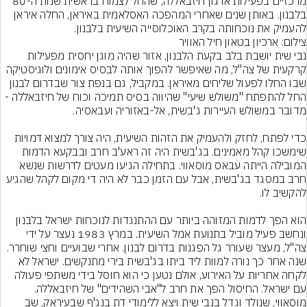
מרכזיים בפעילות ארגון חיזבאללה, שהחל לצמוח בראשית שנות ה-80 
בלבנון. באותן שנים שאחרי המהפכה האסלאמית באיראן, החלה איראן 
להעמיק את נוכחותה בקרב האוכלוסייה השיעית בלבנון.
צילום: ארכיון בטאון חיל האוויר
נבי שית יושבת בלב בקעת הלבנון, אזור שהיה מוגן יחסית מפעילות 
קרקעית של צה"ל, מה שאיפשר להפוך אותה לבסיס אימונים ולוגיסטיקה 
שבו החלו לפעול שליחים מאיראן. במקביל, גם בנפת צור שבדרום לבנון 
החל להתפתח "משולש שיעי" שהיווה בסיס תמיכה וכוח של חיזבאללה - 
כדי לפתח, לחזק ולהעמיק את הזהות השיעית, היה צורך למצוא דמויות 
שימשכו קהל מאמינים. בג'בשית היה זה ראע'ב חרב ובבקעא הדמות 
המובילה הייתה עבאס מוסאווי. בתחילה הגיעו מעטים לדרשות שנשא 
חרב במסגד בג'בשית, אבל עם הזמן כבר לא היה די מקום לקהל שהגיע 
הוא הפך לדמות המזוהה ביותר עם ההתנגדות לנוכחות ישראל בלבנון 
ונחשב פעיל מוביל בתנועת אמל השיעית. במרץ 1983 נעצר על ידי 
צה"ל, מעצר שעורר גל הפגנות בדרום לבנון. אחרי שבועיים וחצי שוחרר. 
שנה אחר כך נורה למוות ליד ביתו בג'בשית בירי מתנקשים. ישראל לא 
לקחה אחריות על האירוע, אולם נטען כי הוא חוסל בידי משתפי פעולה 
עם ישראל. החיסול הפך את חרב ל"אבי השהידים" של חיזבאללה.
מוסאווי, שנולד וגדל בנבי שית ויצא ללימודי דת בנג'ף שבעיראק, שב 