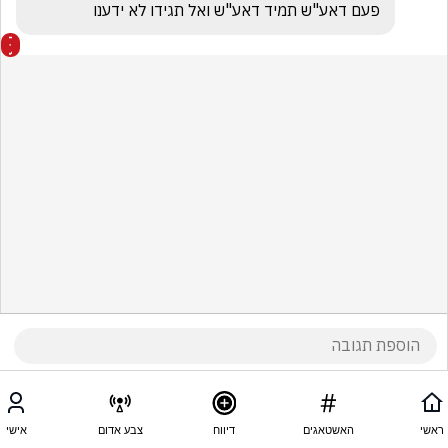
פעם דאע"ש תמיד דאע"ש ואל תגידו לא ידענו
ראשי
האשטאגים
דיווח
צבע אדום
אישי