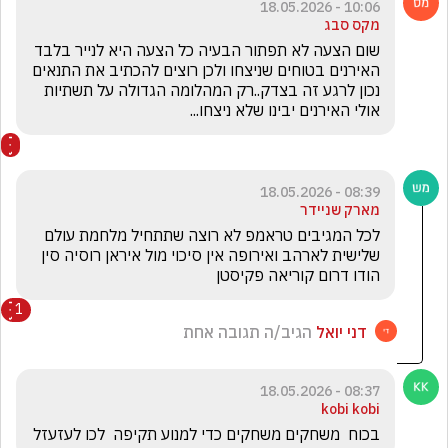
10:06 - 18.05.2026
מקס סבג
שום הצעה לא תפתור הבעיה כל הצעה היא לנייר בלבד 
האירנים בטוחים שניצחו ולכן רוצים להכתיב את התנאים 
נכון לרגע זה בצדק..רק המהלומה הגדולה על תשתיות 
אולי האירנים יבינו שלא ניצחו...
08:39 - 18.05.2026
מארק שניידר
לכל המגיבים טראמפ לא רוצה שתתחיל מלחמת עולם 
שלישית לארהב ואירופה אין סיכוי מול איראן רוסיה סין 
הודו דרום קוריאה פקיסטן
1
דני יואל
הגיב/ה תגובה אחת
08:37 - 18.05.2026
kobi kobi
בכוח  משחקים משחקים כדי למנוע תקיפה  לכו לעזעזל