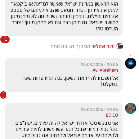
הוא הראשון במדינת ישראל שאישר למדינת אויב קטאר 
לממן את אירגון הטרור חמאס שהביא למותם של 2000 
אזרחים וחיילים. ובנימין נתניהו השרמו טה לא מימן מיגון 
לתושבי ישראל. גם מימן רצח וגם לא מממן מיגון!!! צורר 
השרמו טה!
1
דוד אזולאי
הגיב/ה תגובה אחת
20:06 - 26.03.2026
Avi Abraham
אל תשכחו להזיז את השעון. ככה תהיו פחות שעה 
במקלט !
19:46 - 26.03.2026
EO EO
אני מבקש מכל אזרחי ישראל להיות עירניים, יש נ*צים 
בכל גבול דמיוני שבכל רגע יעשו משהו, להיות עירניים 
ולהילחם על אדמת ישראל ולהרחיב את גבולותיה. 