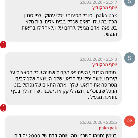
21:47 - 26.03.2026
יוסף מרקוביץ
pako pak . סובל מפיגור שיכלי עמוק . לפי סגנון 
הכתיבה שלו .רואים שגדל בבית אלים .בית מלא 
בשינאה  אדם מגעיל .לרחם עליו .לאחל לו בריאות 
הנפש .
21:43 - 26.03.2026
יוסף מרקוביץ
 מנחם הורוביץ העיתונאי מקרית שמונה.שכל הפצצות על 
קירית שמונה יפלו על הראש שלך .השינאה שלך לביבי  
מטריפה את הראש  שלך . אתה התאום של נפתול בנט 
הנוכל שבנוכלים .רוצה ללקק את ישבנו . שיהיה לך בכיף 
.חתיכת מגעיל .
20:25 - 26.03.2026
pako pak
בנימין נתניהו השרמו טה שוחה בדם של 2000 יהודים. 