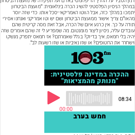
דנון הסביר על ההליך הד
במהלך הניסיון הפלסטיני להשיג הכרה בינלאומית: "מועצת הביטחון 
יתמכו במהלך כזה, אבל הווטו האמריקאי יסכל אותו. כדי שזה יוסר 
מהאו"ם צריך אישור ממועצת הביטחון ושם יש וטו אמריקני ואנחנו אסירי 
תודה על כך. אין כרגע איום של הכרה, אבל זאת מסה קריטית שהם 
עובדים עליה, ניסיון ליצור מומנטום. מה שמפריע לי זה שהם אומרים ש
יהיה בלי חמאס, איך בדיוק? בגלל שאמרתם? אז חמאס יתפרק מנשקו 
וישחרר את החטופים? או שזו נאיביות או שזו רשעות לב".