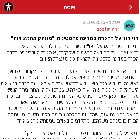
פוסט
17:09 - 21.09.2025
רדיו 103fm
דני דנון על ההכרה במדינה פלסטינית: "מנותק מהמציאות"
דני דנון, שגריר ישראל באו"ם, שוחח עם שי גולדן ועם אריה אלדד 
ב־103FM על ההודעה הרשמית של קנדה, אוסטרליה ובריטניה בדבר 
דנון תיאר את התחושות: "לא הופתענו. ידענו מה הולך לקרות השבוע, 
ידענו אילו מדינות מתחילות, אולי אפילו יש תחרות ביניהן, מי תודיע 
ראשונה. השבוע הזה הוא שב
הישראלית. אני מניח שיהיו עוד כאלה שיצטרפו אליהן מחר. מחר הנשיא 
מקרון עורך כאן איזשהו כינוס של המדינות שתומכות בהצהרה ובהכרה 
במדינה פלסטינית. את המציאות זה לא ישנה. זה לא משהו שאנחנו 
שמחים או מברכים עליו, אבל זה מנותק מהמציאות. הם שוכחים שיש 
חמאס ברצועת עזה, שהרשות הפלסטינית מפורקת, חלשה ומושחתת. 