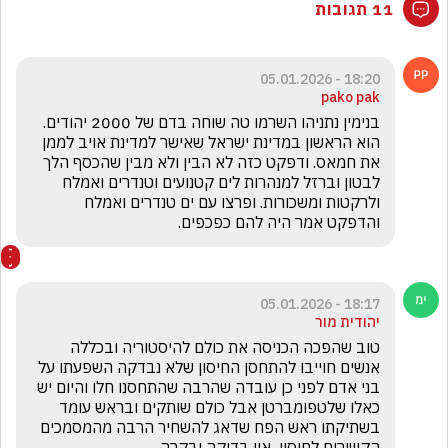
11 תגובות
18:20 - 05.01.2026
pako pak
בנימין נתניהו השרמו טה שוחה בדם של 2000 יהודים. 
הוא הראשון במדינת ישראל שאישר למדינת אויב לממן 
את חמאס. ודפקט כזה לא הבין ולא מבין שהכסף הלך 
לבטון וברזל למנהרות לים קטנועים וטנדרים ואמלח 
ולרקטות ומשכורות. ופרצו עם ים טנדרים ואמלח 
והדפקט אמר היה להם כפכפים.
18:17 - 05.01.2026
יהודית מור
טוב שהפכה הכניסה את כולם להיסטוריה ובכללה 
אנשים חוייבו להתחסן החיסון שלא נבדקה השפעתו על 
בני אדם לפני כן עובדה שהרבה שהתחסנו חלו והיום יש 
כאלו שלטפומברטן אבל כולם שותקים ובראש עומד 
בשתיקתו ראש הפח שדאג להשחיר הרבה מהמסמכים 
הקשורים לחיסון  אין בדיקה ובקרה 