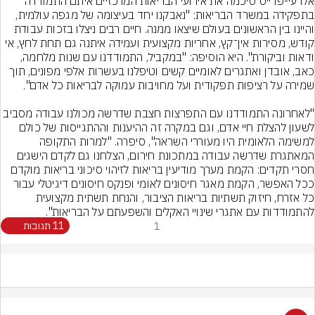
אלרעי-פרייס סיכמה את אירועי הבריאות המרכזיים איתם התמודדה 
בתפקידה במשרד הבריאות: "נאבקנו יחד בעיצומה של מגפה עולמית, 
והיינו בין הראשונים בעולם שיצאו ממנה. חיים רבים ניצלו בזכות עבודת 
קודש, מסירות אין־קץ, אחריות מקצועית ועמידה איתנה גם תחת לחץ, אי 
ודאות וביקורת". היא הוסיפה: "במקביל, התמודדנו עם שנות מלחמה, 
כאב, אובדן ואתגרים לאומיים קשים וטיפלנו בעשרות אלפי מפונים, תוך 
"לאחרונה התמודדנו עם התפרצות חצבת שדרשה מכולנו עבודה מסביב 
לשעון להצלת חיי אדם, וגם במקרה זה ההיענות וההתגייסות של כולם 
למשימה הלאומית היו מעוררי השראה", סיפרה. "למרות התקופה 
המאתגרת שדרשה עבודה במתכונת חירום, הצלחנו גם לקדם הישגים 
חסרי תקדים: הקמת מערך מודיעין בריאות לזיהוי סיכוני בריאות מוקדם 
ככל האפשר, הקמת מאגר חיסונים לאומי ופנקס חיסונים דיגיטלי עבור 
כל אזרח, חיזוק תשתיות בריאות הציבור, והנחת תשתית מקצועית 
להתמודדות עם אתגרי שינויי האקלים והשפעתם על הבריאות".
1
11 תגובות