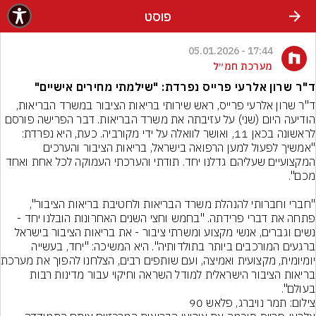
פוסט
17:44 - 05.01.2026
מערכת חמ״ל
ד"ר שרון אלרעי פרייס נפרדת: "שילמתי מחירים אישיים"
ד"ר שרון אלרעי פרייס, ראש שירותי בריאות הציבור במשרד הבריאות, 
הודיעה היום (שני) על עזיבתה את משרד הבריאות. דבר הפרישה פורסם 
לראשונה בכאן 11, ואושר לוואלה על ידי מקורביה. כעת, היא נפרדת: 
"אמשיך לפעול למען הרפואה בישראל, בריאות הציבור והערכים 
המקצועיים שעליהם גדלנו יחד. תודתי והערכתי העמוקה לכל אחת ואחד 
"חברי וחברותי להנהלת משרד הבריאות ולחטיבת בריאות הציבור", 
פתחה את דברי פרידתה. "בחמש וחצי השנים האחרונות הובלנו יחד - 
נשים וגברים, אנשי מקצוע ומשרתי ציבור - את בריאות הציבור בישראל 
ברגעים המורכבים ביותר בתולדותיה". היא המשיכה: "יחד, בעשייה 
יומיומית, מקצועית ו
בריאות הציבור הישראלית למודל השראה וחיקוי עבור מדינות רבות 
בעולם".
צילום: תמר נויברג, פלאש 90