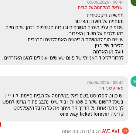
08:44 - 06.06.2026
ישראל במלחמה על הבית
שכופים עליו מיסים מטורפים וגזירות מטורפות בזמן שהם חיים 
לחזור לליכוד האמיתי של פעם שעושים ועומלים למען האזרחים .
08:42 - 06.06.2026
מארק שניידר
יש כן וט קפלניסט בשםיראל במלחמה על הבית סיימת  ל ז י י ן  
בשכל לרשום שקרים שטויות  ובול שיט  נתבג פתוח מוזמן לחפש 
לך מדנה אחת על הדרך קח איתך את כל הזבל הקפלניסטי 
קדימה one way ticket forever
AVI AVI
הגיב/ה תגובה אחת