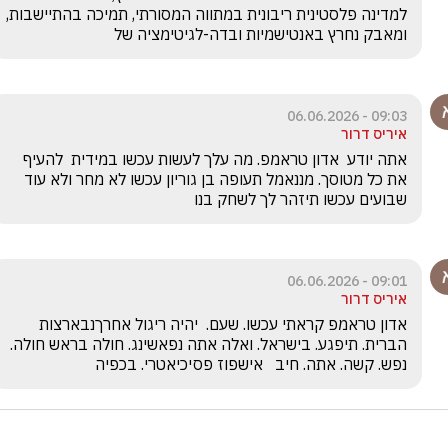
למדינה פלסטינית ריבונית במתווה המסורתי, תמיכה בהתיישבות, 
ומאבק נחרץ באנטישמיות ובדה-לגיטימציה של
09:03 - 06.06.2026
איריס דרור
אתה יודע  אדון טראמפ. מה עלך לעשות עכשו במידית  להעיף 
את כל מטוסך. מננאמל תעופה בן גוריון עכשו לא מחר ולא עוד 
שבועים עכשו תיזהר לך לשחק בנו
09:01 - 06.06.2026
איריס דרור
אדון טראמפ קראתי עכשו. שעם.  יהיה ריגול אחרךנבארצות 
הברית. תיפגע. בישראל. ואלה אתה נפאשינג. חולה בראש חולה. 
נפש. קשה. אתה. חיב   אישפוז פסיכיאטרי. בכפיה