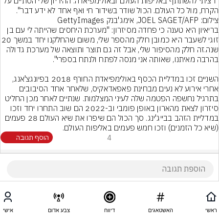
"רציתי להשתתף באליפות העולם ובאולימפיאדה. ההיריון שלי הסתיים על 
הקרח, מול כל העולם. הכול שודר בשידור חי ואף אחד לא ידע דבר".
צילום: JOEL SAGET/AFP, אימג'בנק GettyImages
בריאיון היא טענה כי פחדה מסיזרון: "מערכת היחסים שהייתה לי עם בן 
זוגי לשעבר היא כמובן חלק מהספר שלי, משום שהח
שנה.זה חלק מהסיפור שלי, אבל זה גם תוצר ותוצאה של מערכת גדולה 
השניים זכו במדליית הכסף באולימפיאדת החורף 2018 בפיונגצ'אנג, 
אחרי אירוע לא נעים מבחינת פאפאדאקיס, שלאחר אחד הסיבובים 
בתרגיל נחשפה הפטמה שלה לעיני המצלמות. שנתיים לאחר מכן החליט 
סיזרון לצאת מהארון באופן פומבי וב-2022 הם שוב התחרו יחד וזכו 
במדליית הזהב בבייג'ינג. סך הכול הם שיפרו את שיא העולם 28 פעמים 
(שיא כל הזמנים) וזכו חמש פעמים באליפות העולם.
4
הוסף תגובה
ראשי
האשטאגים
דיווח
צבע אדום
אישי