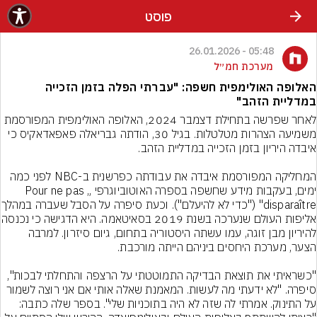
פוסט
05:48 - 26.01.2026
מערכת חמ״ל
האלופה האולימפית חשפה: "עברתי הפלה בזמן הזכייה
במדליית הזהב"
לאחר שפרשה בתחילת דצמבר 2024, האלופה האולימפית המפורסמת 
משמיעה הצהרות מטלטלות. בגיל 30, הודתה גבריאלה פאפאדאקיס כי 
המחליקה המפורסמת איבדה את עבודתה כפרשנית ב-NBC לפני כמה 
ימים, בעקבות מידע שחשפה בספרה האוטוביוגרפי „Pour ne pas 
disparaître" ("כדי לא לה
אליפות העולם שנערכה בשנת 2019 בס
להיריון מבן זוגה, עמו עשתה היסטוריה בתחום, גיום סיזרון. למרבה 
"כשראיתי את תוצאת הבדיקה התמוטטתי על הרצפה והתחלתי לבכות", 
סיפרה. "לא ידעתי מה לעשות. המאמנת שאלה אותי אם אני רוצה לשמור 
על התינוק. אמרתי לה שזה לא היה בתוכניות שלי". בספר שלה כתבה: 