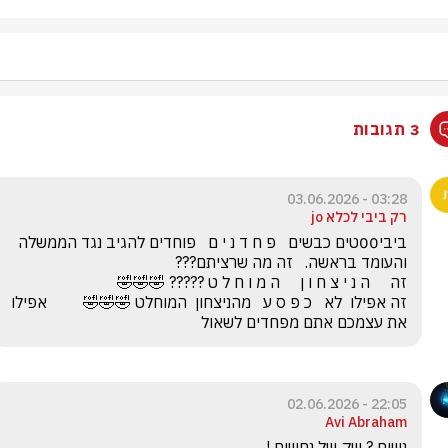
3 תגובות
03:28 - 03.06.2026
רק ביבי לכלא jo
ביבי00טים כבשים   פ ח ד נ י ם   פוחדים להגיב נגד הממשלה 
זה אפילו  לא   כ פ ס ע   מהניצחון  המוחלט 🤣🤣🤣         אפילו 
את עצמכם אתם מפחדים לשאול
22:05 - 02.06.2026
Avi Abraham
נשים ? שק של נחשים !