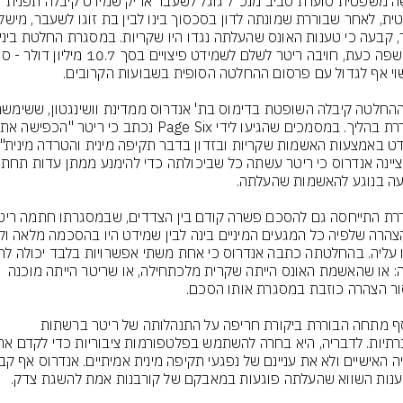
פרשה משפטית סוערת סביב מנכ"ל גוגל לשעבר אריק שמידט קיבלה תפנית 
עוד ציינה אנד
נכונה: או שהאשמת האונס הייתה שקרית מלכתחילה, או שריטר הייתה מוכנה 
בנוסף מתחה הבוררת ביקורת חריפה על התנהלותה של ריטר ברשתות 