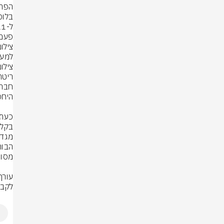
למער
צילום
לקבל