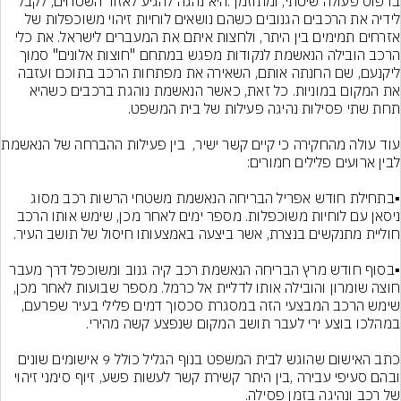
בדפוס פעולה שיטתי, ומתוזמן .היא נהגה להגיע לאזור השטחים, לקבל 
לידיה את הרכבים הגנובים כשהם נושאים לוחיות זיהוי משוכפלות של 
אזרחים תמימים בין היתר, ולחצות איתם את המעברים לישראל. את כלי 
הרכב הובילה הנאשמת לנקודות מפגש במתחם "חוצות אלונים" סמוך 
ליקנעם, שם החנתה אותם, השאירה את מפתחות הרכב בתוכם ועזבה 
את המקום במוניות. כל זאת, כאשר הנאשמת נוהגת ברכבים כשהיא 
עוד עולה מהחקירה כי קי
▪️בתחילת חודש אפריל הבריחה הנאשמת משטחי הרשות רכב מסוג 
ניסאן עם לוחיות משוכפלות. מספר ימים לאחר מכן, שימש אותו הרכב 
▪️בסוף חודש מרץ הבריחה הנאשמת רכב קיה גנוב ומשוכפל דרך מעבר 
חוצה שומרון והובילה אותו לדליית אל כרמל. מספר שבועות לאחר מכן, 
שימש הרכב המבצעי הזה במסגרת סכסוך דמים פלילי בעיר שפרעם, 
כתב האישום שהוגש לבית המשפט בנוף הגליל כולל 9 אישומים שונים 
ובהם סעיפי עבירה ,בין היתר קשירת קשר לעשות פשע, זיוף סימני זיהוי 
של רכב ונהיגה בזמן פסילה.