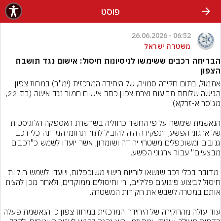
פוסט
06:52 - 26.06.2026
משטרת ישראל
הבריחה רכבים ששימשו לניסיונות חיסול: אישום נגד תושבת
הצפון
אתמול, בתום חקירה סמויה, של היחידה המרכזית (ימ"ר) במחוז צפון, 
הגישה שלוחת תביעות נצרת צפון כתב אישום חמור נגד אישה (בת 22, 
הנאשמת שימשה על פי החשד כחוליה בשרשרת האספקה הלוגיסטית 
של ארגוני הפשע, ותפקידה היה להוביל לתוך תחומי המדינה כלי רכב 
גנובים ומשוכפלים משטחי יהודה ושומרון, אשר יועדו לשמש כ"רכבים 
 מדובר בכלי רכב שנשאו לוחיות רישוי משוכפלות, ויועדו לשמש חוליות 
חיסול לביצוע פיגועים פליליים, ירי וחיסולים ממוקדים, ולאחר מכן להצית 
עוד עולה מהחקירה של היחידה המרכזית במחוז צפון כי הנאשמת פעלה 