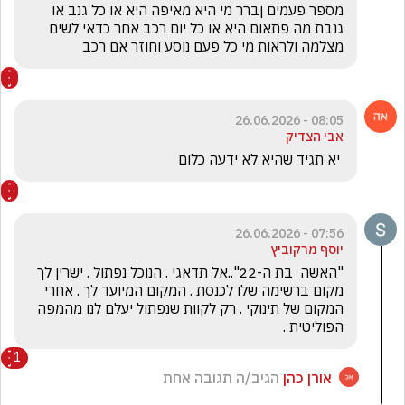
מספר פעמים ןברר מי היא מאיפה היא או כל גנב או 
גנבת מה פתאום היא או כל יום רכב אחר כדאי לשים 
מצלמה ולראות מי כל פעם נוסע וחוזר אם רכב  
08:05 - 26.06.2026
אבי הצדיק
 יא תגיד שהיא לא ידעה כלום 
07:56 - 26.06.2026
יוסף מרקוביץ
"האשה  בת ה-22"..אל תדאגי . הנוכל נפתול . ישרין לך 
מקום ברשימה שלו לכנסת . המקום המיועד לך . אחרי 
המקום של תינוקי . רק לקוות שנפתול יעלם לנו מהמפה 
הפוליטית .
1
אורן כהן
הגיב/ה תגובה אחת