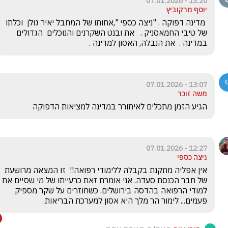
13:20 - 07.01.2026
יוסף מרקוביץ
 מדינה דפוקה . "ניצה כספי ",אחותו של המחבל יאיר גולן  וכלתו 
של טיבי החמאסניק .   את ובנט השקרנים והנוכלים  הגדולים 
במדינה .  את הנבלה, האסון למדינה .
13:07 - 07.01.2026
משה זוכר
הגיע הזמן מתכלים לאיתורר במדינה למציאות הדפוקה 
12:27 - 07.01.2026
ניצה כספי
אין אפליה מתקנת בקבלה ללימודי רפואה!!  זו המצאה מרושעת 
של חבר הכנסת סעדה. אני אומרת זאת כרעייתו של מי שסיים את 
למודי הרפואה בהדסה בירושלים. כשחוזרים על שקר מספיק 
פעמים... לימור הר מלך היא אסון למערכת הבריאות. 