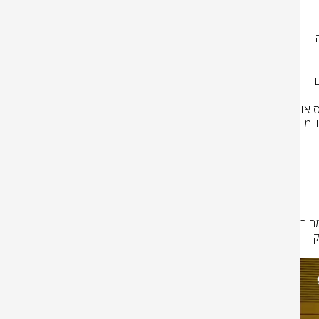
מאוניברסיטת אל-קודס משתמשים בשירותי השדות הקליניים בסורוקה, ארבעה 
"מי שבחר ללמוד רפואה במוסדות שהם חממות לטרור ושלילת הקיום של העם 
הישראלית", הבהירה ח"כ סון הר-מלך. "אינני סומכת על רופא שלמד באל-קודס או 
באנג'ח בשכם, בסביבה של הסתה, שינתח חייל צה"ל או יטפל בילדים של כולנו. מי 
לדבריה, זהו דיון ראשון בסדרת דיונים. באם לא יוצג כאן שינוי מדיניות דרמטי, מהיר 
ומערכתי, נקדם חקיקה פרטית ודחופה שתסדיר את הנושא. הגיע הזמן להפסיק 