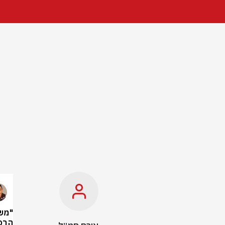
"משר
הרפ