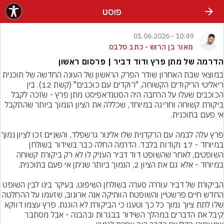
פוסט
10:49 - 01.06.2026
מאור בן הרוש - כתב סלבס
הדרמה של מתן פרץ ודוד דביר | פרסום ראשון
במוצאי שבת האחרון שודר הפרק הראשון של העונה החדשה של תוכנית 
ריאליטי הריקודים הקשוחה, "רוקדים עם כוכבים" (קשת 12). בין 
הכוכבים שעלו על הרחבה היה הסטנדאפיסט מתן פרץ - שזכה לקבל 
ביקורת קשוחה וחריגה במיוחד, שכללה את הציון הנמוך ביותר שהתקבל 
פרץ עלה לבמה עם הרקדנית שלו אלינ
במיוחד - 17 נקודות בלבד. הדרמה החלה כבר בשידור בשולחן 
השופטים, לאחר שהשופט דוד דביר העניק לו לא רק ביקורת קשוחה 
הביקורת של דביר עוררה סערה בשולחן השיפוט, בעיקר בינו לבין השופט 
החדש חיים פרשטיין והשופטת הוותיקה אנה ארונוב, שזעמו על הה
שלו לתת ציוך נמוך כל כך וטענו כי הביקורת לא הוגנת. פרץ עצמו דווקא 
קיבל את הדברים במהלך השידור בבגרות ובהבנה - אבל מסתבר 