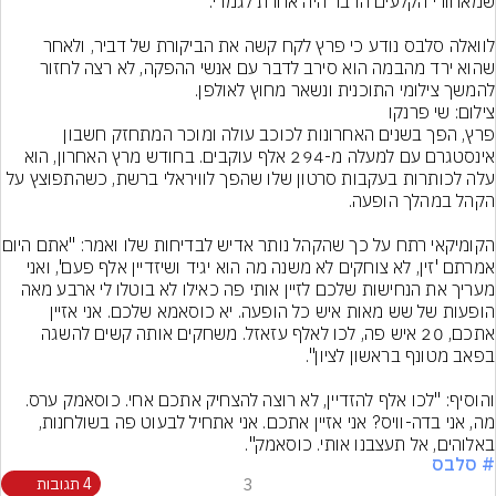
לוואלה סלבס נודע כי פרץ לקח קשה את הביקורת של דביר, ולאחר 
שהוא ירד מהבמה הוא סירב לדבר עם אנשי ההפקה, לא רצה לחזור 
להמשך צילומי התוכנית ונשאר מחוץ לאולפן.
צילום: שי פרנקו
פרץ, הפך בשנים האחרונות לכוכב עולה ומוכר המתחזק חשבון 
אינסטגרם עם למעלה מ-294 אלף עוקבים. בחודש מרץ האחרון, הוא 
עלה לכותרות בעקבות סרטון שלו שהפך לוויראלי ברשת, כשהתפוצץ על 
הקומיקאי רתח על כך שהקהל
אמרתם 'זין, לא צוחקים לא משנה מה הוא יגיד ושיזדיין אלף פעם', ואני 
מעריך את הנחישות שלכם לזיין אותי פה כאילו לא בוטלו לי ארבע מאה 
הופעות של שש מאות איש כל הופעה. יא כוסאמא שלכם. אני אזיין 
אתכם, 20 איש פה, לכו לאלף עזאזל. משחקים אותה קשים להשגה 
והוסיף: "לכו אלף להזדיין, לא רוצה להצחיק אתכם אחי. כוסאמק ערס. 
מה, אני בדה-וויס? אני אזיין אתכם. אני אתחיל לבעוט פה בשולחנות, 
באלוהים, אל תעצבנו אותי. כוסאמק".
# סלבס
3
4 תגובות