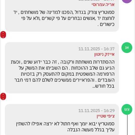
אריה עמרוסי
סמוטריץ צודק בגדול ,הפכנו למדינה של מושחתים , יד 
לוחצת יד ,אנשים נבחרים על פי קשרים ,ולא על פי 
כישורים .
16:37 - 11.11.2025
אייזק ניוטון
ההסתדרות מושחתת ורקובה , זה כבר ידוע שנים , וכעת 
הגיע גם שלב ההוכחות . הם השביתו את המשק על 
הרפורמה המשפטית במקום להתעסק רק בזכויות 
העובדים . והפראיירים ממשיכים לשלם להם דמי חבר 
בכל חודש...
16:29 - 11.11.2025
ציפי שטיין
סמוטריץ יבוא יומך ואף חתול לא ירצה אפילו להשתין 
עליך בגלל מעשה הנבלה