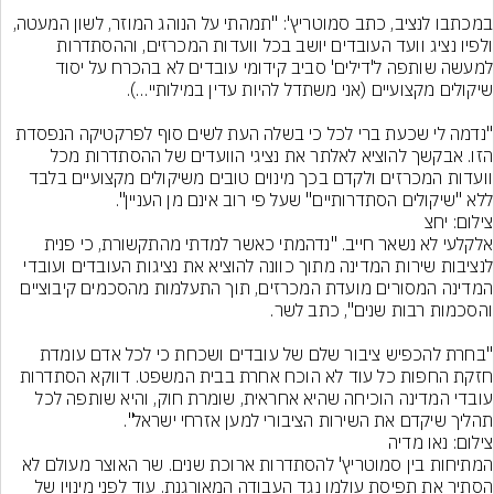
במכתבו לנציב, כתב סמוטריץ': "תמהתי על הנוהג המוזר, לשון המעטה, 
ולפיו נציג וועד העובדים יושב בכל וועדות המכרזים, וההסתדרות 
למעשה שותפה ל'דילים' סביב קידומי עובדים לא בהכרח על יסוד 
"נדמה לי שכעת ברי לכל כי בשלה העת לשים סוף לפרקטיקה הנפסדת 
הזו. אבקשך להוציא לאלתר את נציגי הוועדים של ההסתדרות מכל 
וועדות המכרזים ולקדם בכך מינוים טובים משיקולים מקצועיים בלבד 
ללא "שיקולים הסתדרותיים" שעל פי רוב אינם מן העניין".
צילום: יחצ
אלקלעי לא נשאר חייב. "נדהמתי כאשר למדתי מהתקשורת, כי פנית 
לנציבות שירות המדינה מתוך כוונה להוציא את נציגות העובדים ועובדי 
המדינה המסורים מועדת המכרזים, תוך התעלמות מהסכמים קיבוציים 
"בחרת להכפיש ציבור שלם של עובדים ושכחת כי לכל אדם עומדת 
חזקת החפות כל עוד לא הוכח אחרת בבית המשפט. דווקא הסתדרות 
עובדי המדינה הוכיחה שהיא אחראית, שומרת חוק, והיא שותפה לכל 
תהליך שיקדם את השירות הציבורי למען אזרחי ישראל".
צילום: נאו מדיה
המתיחות בין סמוטריץ' להסתדרות ארוכת שנים. שר האוצר מעולם לא 
הסתיר את תפיסת עולמו נגד העבודה המאורגנת. עוד לפני מינויו של 