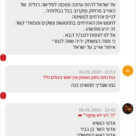
על ישראל להיות ערוכה ומוכנה לפלישה רגלית  של 
איחוד אוייב על ישראל 
23:53 - 06.01.2026
ננח נחמ נחמן מאומן אין יאוש בעולם כלל
כמו שצריך תמשיכו ככה
23:42 - 06.01.2026
"ה' רֹעִי לֹא אֶחְסָר" 👑