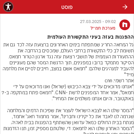
פוסט
09:02 - 27.03.2025
מערכת חמ״ל
ההפגנות בעזה בעיני התקשורת העולמית
גל המחאה החריג שמתפתח בימים האחרונים ברצועת עזה לכד גם את 
תשומת לב כלי התקשורת ברחבי העולם, שמכסים בהרחבה את 
ההתעוררות העממית של תושבי רצועת עזה נגד ארגון הטרור חמאס. 
הסיקור מתמקד ברובו במפגינים, תוך הדגשת המסר שהם מעוניינים 
להעביר למנהיגים שלהם: "חמאס אשם במצב, חייבים לסיים את מלחמה 
מייד"
אתר רשמי: cnn
"אנחנו מדוכאים על ידי צבא הכיבוש (ישראל) ואנו מדוכאים על ידי 
חמאס", אמר אחד המפגינים לרשת -CNN. "חמאס פתח במתקפה ב-7 
"המסר שלנו הוא לצבא הישראלי לעצור את שפיכות הדמים והמלחמה 
שגרמה לנו לאבד את כל יקירינו וחברינו", אמר מחמוד חאג' אחמד, 
מנתח בבית החולים כמאל עדוואן שהשתתף בהפגנות בבית לאהיה. 
"המסר האחרון שלנו הוא לחמאס: די, שלטתם מספיק זמן, תנו הזדמנות 