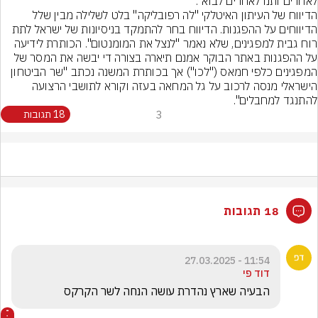
לאחרים ותנו לאחרים לבוא".
הדיווח של העיתון האיטלקי "לה רפובליקה" בלט לשלילה מבין שלל 
הדיווחים על ההפגנות. הדיווח בחר להתמקד בניסיונות של ישראל לתת 
רוח גבית למפגינים, שלא נאמר "לנצל את המומנטום". הכותרת לידיעה 
על ההפגנות באתר הבוקר אמנם תיארה בצורה די יבשה את המסר של 
המפגינים כלפי חמאס ("לכו") אך בכותרת המשנה נכתב "שר הביטחון 
הישראלי מנסה לרכוב על גל המחאה בעזה וקורא לתושבי הרצועה 
להתנגד למחבלים".
3
18 תגובות
18 תגובות
11:54 - 27.03.2025
דוד פי
הבעיה שארץ נהדרת עושה הנחה לשר הקרקס 