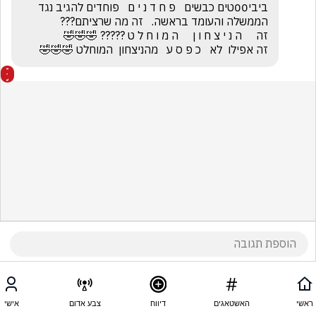
ביבי00טים כבשים   פ ח ד נ י ם   פוחדים להגיב נגד 
זה אפילו  לא   כ פ ס ע   מהניצחון  המוחלט 🤣🤣🤣
ראשי
האשטאגים
דיווח
צבע אדום
אישי