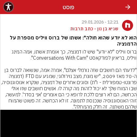
פוסט
12:21 - 29.01.2026
שגיא בן נון - כתב תרבות
הוא לא יודע שהוא חולה": אשתו של ברוס וויליס מספרת על
הדמנציה
ברוס וויליס "לא יודע" שיש לו דמנציה, כך אומרת אשתו, אמה המינג 
"לדעתי הם חושבים שזה נורמלי אצלם", אמרה אמה, שנשואה לברוס בן 
ה-70 מאז 2009, "יש מונח, מצב נוירולוגי, שמגיע עם FTD (דמנציה 
פרונטו-טמפורלית - ו"ת) וסוגים אחרים של דמנציה, שנקרא אנוסוגנוסי
שבו המוח שלך לא יכול לזהות מה קורה לו. אנשים חושבים שזו אולי 
הכחשה, הם לא רוצים ללכת לרופא כי הם אומרים 'אני בסדר'. למעשה, 
זוהי האנוסוגנוסיה שנכנסת לתמונה. זו לא הכחשה. זה פשוט שהמוח 
שלהם משתנה. זה חלק מהמחלה".