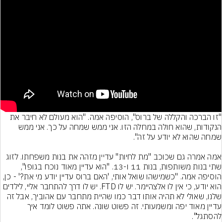
"זו הברכה והקללה של ברוס", הוסיפה אמה. "הוא מעולם לא חיבר את 
הנקודות, שהוא חולה במחלה הזו. אני ממש שמחה על כך. אני ממש 
אמה אמרה גם שכוכב "מת לחיות" עדיין מזהה את בנות משפחתו. לזוג 
שתי בנות משותפות, בנות 11 ו-13. "הוא עדיין מאוד נוכח בגופו", 
הוסיפה אמה. "כשמישהו שואל אותי, 'האם ברוס עדיין יודע מי את?' - כן, 
הוא יודע, כי אין לו אלצהיימר. יש לו FTD. יש לו דרך להתחבר אליי, לילדים 
שלנו, שאולי לא תהיה אותו דבר כמו שהיית מתחבר עם אהוביך, אבל זה 
עדיין מאוד יפה ומשמעותי. זה פשוט שונה. אתה פשוט לומד איך 