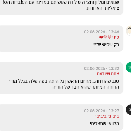
שנואים ומליון וחצי ה פ ל ו ת שעשיתם במדינה עם הע!בדות הס!
ציאליות  הארורות
13:46 - 02.06.2026
סיני 💜💛❤️
רק שס🤎🧡💚
13:32 - 02.06.2026
אחת שיודעת
טוב שהודחה... מהיום הראשון גל היתה בפה שלה בגלל מודי 
הדוחה המיותר שהוא חבר של הודיה
13:27 - 02.06.2026
ביביבי ביביבי
הלוואי שתצליחי 