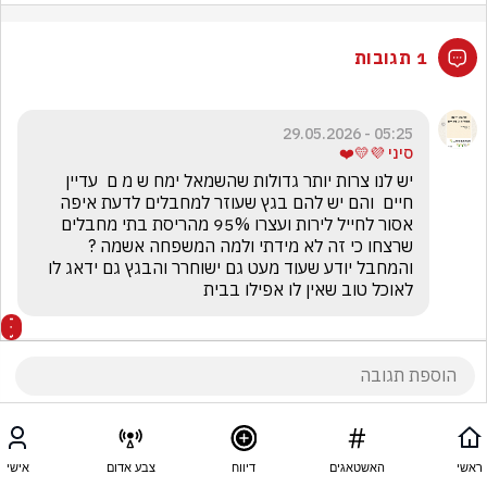
1 תגובות
05:25 - 29.05.2026
סיני 💜💛❤️
יש לנו צרות יותר גדולות שהשמאל ימח ש מ ם  עדיין 
חיים  והם יש להם בגץ שעוזר למחבלים לדעת איפה 
אסור לחייל לירות ועצרו 95% מהריסת בתי מחבלים 
שרצחו כי זה לא מידתי ולמה המשפחה אשמה ?
והמחבל יודע שעוד מעט גם ישוחרר והבגץ גם ידאג לו 
לאוכל טוב שאין לו אפילו בבית
ראשי
האשטאגים
דיווח
צבע אדום
אישי