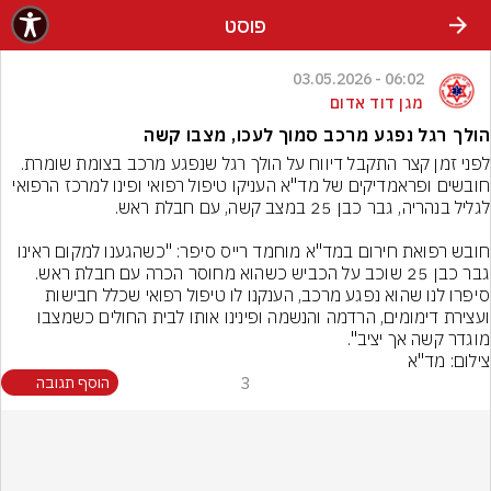
פוסט
06:02 - 03.05.2026
מגן דוד אדום
הולך רגל נפגע מרכב סמוך לעכו, מצבו קשה
לפני זמן קצר התקבל דיווח על הולך רגל שנפגע מרכב בצומת שומרת. 
חובשים ופראמדיקים של מד"א העניקו טיפול רפואי ופינו למרכז הרפואי 
חובש רפואת חירום במד"א מוחמד רייס סיפר: "כשהגענו למקום ראינו 
גבר כבן 25 שוכב על הכביש כשהוא מחוסר הכרה עם חבלת ראש. 
סיפרו לנו שהוא נפגע מרכב, הענקנו לו טיפול רפואי שכלל חבישות 
ועצירת דימומים, הרדמה והנשמה ופינינו אותו לבית החולים כשמצבו 
מוגדר קשה אך יציב".
צילום: מד"א
3
הוסף תגובה