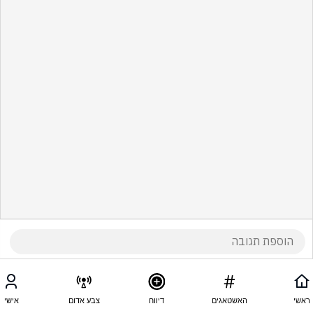
ראשי
האשטאגים
דיווח
צבע אדום
אישי