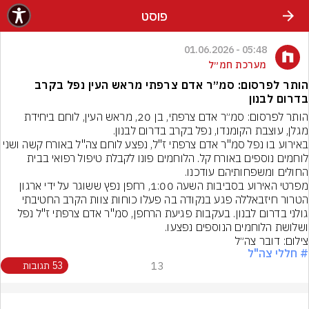
פוסט
05:48 - 01.06.2026
מערכת חמ״ל
הותר לפרסום: סמ״ר אדם צרפתי מראש העין נפל בקרב
בדרום לבנון
הותר לפרסום: סמ״ר אדם צרפתי, בן 20, מראש העין, לוחם ביחידת 
מגלן, עוצבת הקומנדו, נפל בקרב בדרום לבנון.
באירוע בו נפל סמ"ר אדם צרפתי ז"ל, נפצע לוחם צה"ל באורח קשה ושני 
לוחמים נוספים באורח קל. הלוחמים פונו לקבלת טיפול רפואי בבית 
החולים ומשפחותיהם עודכנו.
מפרטי האירוע בסביבות השעה 1:00, רחפן נפץ ששוגר על ידי ארגון 
הטרור חיזבאללה פגע בנקודה בה פעלו כוחות צוות הקרב החטיבתי 
גולני בדרום לבנון. בעקבות פגיעת הרחפן, סמ"ר אדם צרפתי ז"ל נפל 
ושלושת הלוחמים הנוספים נפצעו.
צילום: דובר צה״ל
# חללי צה"ל
13
53 תגובות