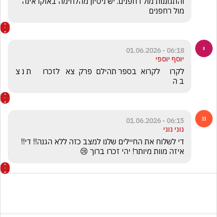
והתגוננות מול רחפנים. יש ניסיון מהלחימה באוקראינה 
מול רחפנים 
06:18 - 01.06.2026
יוסף יוספי
לקרו     לקרוא  בספר תהילם  פרק  צא   לזכרו      ת נ צ 
ב ה       
06:15 - 01.06.2026
נוני נוני
די לשלוח את החיילים שלנו למצב כזה ללא הגנה!! די!! 
איזה מוות מיותר! יהי זכרו ברוך 😢