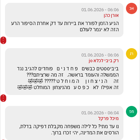
06:06 - 01.06.2026
אורן כהן
הגיע הזמן לפורר את ביירות עד דק אחרת הסיפור הרע  
הזה לא יגמר לעולם
06:06 - 01.06.2026
רק ביבי לכלא jo
ביבי00טים כבשים   פ ח ד נ י ם   פוחדים להגיב נגד 
זה אפילו  לא   כ פ ס ע   מהניצחון  המוחלט 🤣🤣🤣
06:04 - 01.06.2026
מיכל פרקל
נו עד מתי? כל לילה משפחה מקבלת דפיקה בדלת, 
הורסים את המדינה, יהי זכרו ברוך.