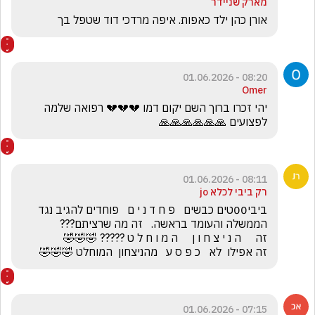
מארק שניידר
אורן כהן ילד כאפות. איפה מרדכי דוד שטפל בך 
08:20 - 01.06.2026
Omer
יהי זכרו ברוך השם יקום דמו 💔💔💔 רפואה שלמה 
לפצועים 🙏🙏🙏🙏🙏🙏
08:11 - 01.06.2026
רק ביבי לכלא jo
ביבי00טים כבשים   פ ח ד נ י ם   פוחדים להגיב נגד 
זה אפילו  לא   כ פ ס ע   מהניצחון  המוחלט 🤣🤣🤣
07:15 - 01.06.2026