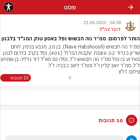
פוסט
04:38 - 21.06.2026
דובר צה"ל
הותר לפרסום: סמ״ר נוה חבשוש נפל באסון טנק המג"ד בלבנון
סמ״ר נוה חבשוש (Nave Habshoosh), בן 20, מגבע בנימין, לוחם 
שריון בגדוד 52, עוצבת ׳עקבות הברזל׳ (401), נפל בקרב בדרום לבנון. 
באירוע בו נפל סמ”ר נוה חבשוש ז”ל, נפלו גם סא”ל 
ז”ל, סמ”ר יואב קליין ז”ל וסמ”ר ליאב כבביה ז”ל.
צילום: דו"צ
9
10 תגובות
10 תגובות