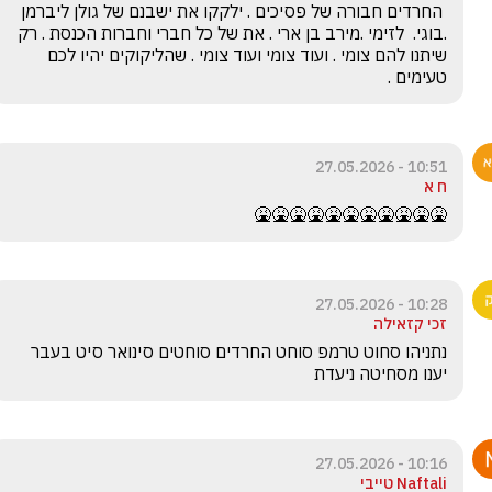
 החרדים חבורה של פסיכים . ילקקו את ישבנם של גולן ליברמן 
.בוגי.  לזימי .מירב בן ארי . את של כל חברי וחברות הכנסת . רק 
שיתנו להם צומי . ועוד צומי ועוד צומי . שהליקוקים יהיו לכם 
טעימים .
10:51 - 27.05.2026
ח א
🤮🤮🤮🤮🤮🤮🤮🤮🤮🤮🤮
10:28 - 27.05.2026
זכי קזאילה
נתניהו סחוט טרמפ סוחט החרדים סוחטים סינואר סיט בעבר 
יענו מסחיטה ניעדת
10:16 - 27.05.2026
Naftali טייבי