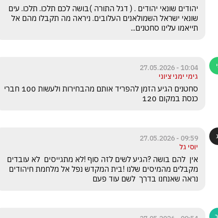
יהודים שונאי יהודים . ( דגל התורה )בושה לכם תלכו. תלכו. עים 
שונאי ישראל השמולאנים העלובים. ניראה מה תקבלו מהם אל 
תייאמו עלינו סחטנים...
10:04 - 27.05.2026
גימי ימני ציוני
סחטנים הגיע הזמן להפריד אותם מהבחירות ולעשות 100 חברי 
כנסת במקום 120 
09:59 - 27.05.2026
יוסי גל
אין  להם בושה ?הגיע לשים לזה סוף !לא מתגייסים  לא עובדים 
מקבלים מהמיסים שלנו !בית המקדש נפל אל מלחמת חיהודים 
נראה שאנחנו בדרך  לשם עוד פעם