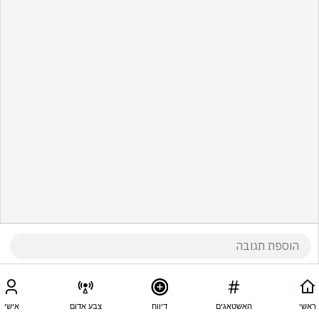
ראשי
האשטאגים
דיווח
צבע אדום
אישי