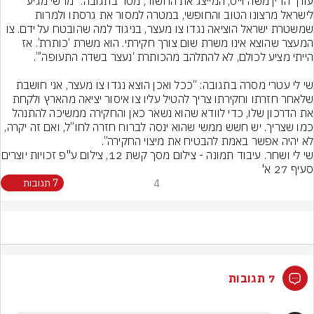
עורך הדין משה וייס, המייצג את החשוד, מסר בתגובה: “מרשי מגיע 
לישראל מרצונו הטוב והחופשי, במטרה למסור את גרסתו ולמרות 
שמשטרת ישראל הוציאה נגדו צו מעצר, בניגוד למה שהובטח על ידם. צו 
המעצר שהוצא אינו משרת שום צורך חקירתי. הוא משרת ‘כותרת’. אז 
שי לי עטרי מסרה בתגובה: “ככל ואכן הוצא נגדו צו מעצר, אני חושבת 
שלאחר חזרתו וחקירתו צריך להטיל עליו צו איסור יציאה מהארץ ולקחת 
את הדרכון שלו, כדי לוודא שהוא נשאר כאן והחקירה ממשיכה להתנהל 
כמו שצריך. יש חשש ממשי שהוא ינסה לברוח חזרה לחו”ל, ואם זה יקרה, 
לא יהיה אפשר באמת להבטיח את מיצוי החקירה”.
שי לי ושחר. עיבוד תמונה - 
סעיף 27 א'
4
7 תגובות
7 תגובות