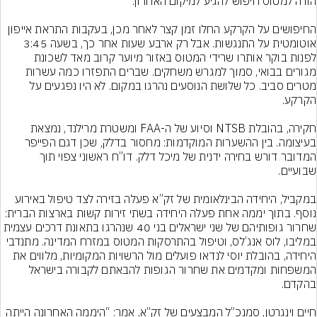
החיפושים על הקרקע החלו זמן קצר לאחר מכן, בעקבות התראת אייפון 
אוטומטית על התנגשות. אבל רק ארבע שעות אחר כך, בשעה 3:45 
לפנות בוקר אותרו שרידי המטוס באזור מיוער קרוב מאד לשכונת 
מגורים בבואי, סמוך למגרש משחקים. שברים התפזרו כמה עשרות 
מטרים סביב. כל שלושת הנוסעים נהרגו במקום. לא היו נפגעים על 
חקירה, בהובלת NTSB וסיוע של ה-FAA ומשטרת מרילנד, נמצאת 
בעיצומה. בין ההשערות המוקדמות: מחסור בדלק, שכן דגם הפייפר 
המדובר דורש בחירה ידנית של מיכל דלק. דו”ח ראשוני צפוי תוך 
במקביל, היחידה הבינלאומית של זק”א פעלה בזירה לצד טיפול באירוע 
נוסף. בתוך יממה אחת פעלה היחידה בשתי זירות קשות בארצות הברית: 
שחרור גופותיהם של שני ישראלים בני 40 שנהרגו בתאונת דרכים עצמית 
במליבו, לוס אנג’לס, וטיפול בהתרסקות המטוס במזרח המדינה. מתנדבי 
היחידה, בהובלת יוסי לנדאו פועלים מול הרשויות המקומיות, מלווים את 
המשפחות ומקדמים את שחרור הגופות להבאתם לקבורה בישראל 
חיים וינגרטן, סמנכ”ל המבצעים של זק”א, אמר: “היממה האחרונה הייתה 