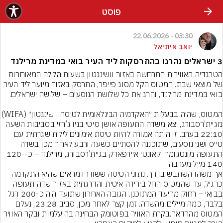
פוסט
03:30 - 22.06.2026
יואב איתיאל
3 ישראלים נהרגו בהתרסקות ליד העיר בואי במדינת מרילנד
הטרגדיה האווירית התרחשה באזור וושינגטון בשעות הלילה המאוחרות 
של מוצאי שבת. המטוס הקל מסוג פייפר, התרסק באזור מיוער ליד העיר 
המטוס, שהיה בבעלות ״האקדמיה הבינלאומית 
מגיית’רסבורג, יצא משדה התעופה אושן סיטי בניו ג’רזי בסביבות השעה 
22:10 בערב. זו היתה אמורה להיות טיסת אימונים לילית שגרתית עם 
טייס ושני נוסעים, שתוכננה להסתיים כשעה ורבע לאחר מכן בשדה 
התעופה מונטגומרי קאונטי איירפארק בגיית’רסבורג, מרילנד – כ-120-
אך משהו השתבש בדרך. נתוני הטיסה ששודרו מראים שהיא התקדמה 
כרגיל, עד שהמטוס החל בירידה איטית והדרגתית באזור שדה תעופה 
בבואי – רחוק מהיעד המתוכנן. הגובה האחרון שתועד היה כ-200 רגל 
בלבד, כמה מיילים מהשדה. זמן קצר לאחר מכן, סביב 23:28, נעלם 
המטוס מהרדאר.בקרת האוויר בפוטומק הבחינה בהיעלמות ובקר האוויר 