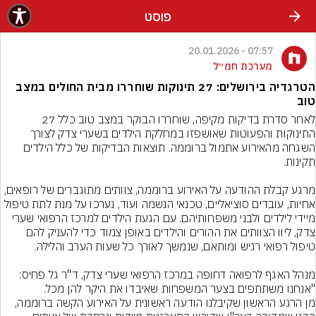
פוסט
07:57 - 20.01.2026
מערכת חמ״ל
הטרגדיה בירושלים: 27 תינוקות שוחררו מבית החולים במצב
טוב
לאחר סדרת בדיקות מקיפה, שוחררו הבוקר במצב טוב כלל 27 
התינוקות והפעוטות שאושפזו במחלקת הילדים בשערי צדק לצורך 
השגחה מהאירוע אתמול ברוממה. תוצאות הבדיקות של כלל הילדים 
מרגע קבלת ההודעה על האירוע ברוממה, צוותים מתוגברים של רופאים, 
אחיות, עובדים סוציאליים, טכנאי הנשמה ועוד, נערכו על מנת לתת טיפול 
מיידי לילדים ולבני משפחותיהם. עם הגעת הילדים למרכז הרפואי שערי 
צדק, ליוו הצוותים את ההורים והילדים באופן צמוד כדי להעניק להם 
מנהל האגף לרפואה דחופה במרכז הרפואי שערי צדק, ד"ר גל פחיס: 
מן הרגע הראשון שקיבלנו הודעה ראשונית על האירוע הקשה ברוממה, 