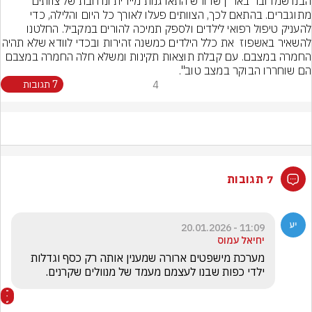
הבנו שמדובר באר"ן שדורש התארגנות מיידית ונרחבת של צוותים 
מתוגברים. בהתאם לכך, הצוותים פעלו לאורך כל היום והלילה, כדי 
להעניק טיפול רפואי לילדים ולספק תמיכה להורים במקביל. החלטנו 
להשאיר באשפוז  את כלל הילדים כמשנה זהיר
החמרה במצבם. עם קבלת תוצאות תקינות ומשלא חלה החמרה במצבם 
הם שוחררו הבוקר במצב טוב".
4
7 תגובות
7 תגובות
11:09 - 20.01.2026
יחיאל עמוס
מערכת מישפטים ארורה שמענין אותה רק כסף וגדלות 
ילדי כפות שבנו לעצמם מעמד של מנוולים שקרנים.