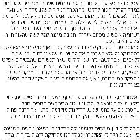
ואפרופו - רופאי עור וארגוני בריאות מורטים שערות ומזהירים שהשימוש 
במדד הקרינה הפוך לחלוטין מהמטרה המקורית שלו. מדד ה-UV נועד 
לעזור לאנשים להתגונן ולהתחבא מפני שמש מסוכנת, לא לסמן להם מתי 
הכי כדאי להם לצאת ולהישרף למוות. מומחים מזכירים שוב ושוב את 
האמת המבאסת: אין דבר כזה שיזוף בריא. מבחינת העור, הפיגמנט 
השזוף הוא פשוט מכתב אזהרה ותגובת מגננה לנזק קשה שהעור חווה.
צילום: ראובן קסטרו
וכמו כל טרנד טיקטוק שמכבד את 
בסתם קרינה אלא משדרגים את החוויה. מי שלא נמרח בשמני שיזוף 
קלאסיים, עובר לשמן גזר, שמן קוקוס ושאר תכשירים שמבטיחים אפקט 
של גלזורה מנצנצת על העור. הבעיה היא שהמוצרים האלה כמעט ולא 
מספקים, וחלקם אפילו מגבירים את החשיפה לקרינה: המרקם השומני 
מתפקד כמו מחבת, מאיץ את התחממות העור ובעיקר עוזר לו להיטגן 
האלגוריתם, כמובן, מת על זה. עור שזוף מצטלם נהדר בפילטרים, קווי 
ביקיני מייצרים טראפיק וסרטוני שיזוף מהיר רצים בלופים. חבל 
שהסרטונים על כתמי שמש, הזדקנות מוקדמת וסרטן עור הרבה פחות 
פולה בליק דיין, מומחית לקוסמטיקה מתקדמת ורפואה טבעית, מסבירה 
כי "עוצמת הקרינה האולטרה-סגולה הזו מתחלקת לרמות ברורות: מדד 