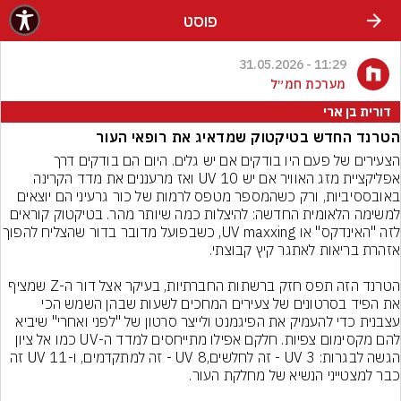
פוסט
11:29 - 31.05.2026
מערכת חמ״ל
דורית בן ארי
הטרנד החדש בטיקטוק שמדאיג את רופאי העור
הצעירים של פעם היו בודקים אם יש גלים. היום הם בודקים דרך 
אפליקציית מזג האוויר אם יש UV 10 ואז מרעננים את מדד הקרינה 
באובססיביות, ורק כשהמספר מטפס לרמות של כור גרעיני הם יוצאים 
למשימה הלאומית החדשה: להיצלות כמה שיותר מהר. בטיקטוק קוראים 
לזה "האינדקס" או UV maxxing, כשבפועל מדובר ב
הטרנד הזה תפס חזק ברשתות החברתיות, בעיקר אצל דור ה-Z שמציף 
את הפיד בסרטונים של צעירים המחכים לשעות שבהן השמש הכי 
עצבנית כדי להעמיק את הפיגמנט ולייצר סרטון של "לפני ואחרי" שיביא 
להם מקסימום צפיות. חלקם אפילו מתייחסים למדד ה-UV כמו אל ציון 
הגשה לבגרות: UV 3 - זה לחלשים,UV 8 - זה למתקדמים, ו-UV 11 זה 