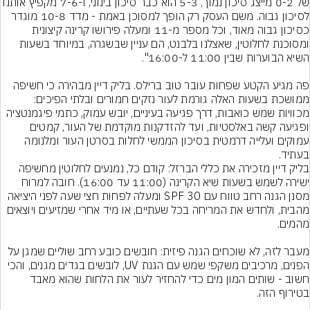
של 0-2 מייצג סיכון נמוך, 5-3 הוא כבר סיכון בינוני, ו-7-6 מקפיץ אותנו 
לסיכון גבוה. משם העסק רק הופך למסוכן באמת - מדד 10-8 מוגדר 
כסיכון גבוה מאוד, וכל מספר מ-11 ומעלה פירושו קרינה קיצונית 
ומסוכנת לחלוטין, שאצלנו בלבנט, הם עניין שבשגרה, במיוחד בשעות 
פה מגיע הקטע שפחות עובר טוב ברילס. בליק דיין מבהירה כי חשיפה 
ממושכת בשעות האלה גורמת לעור נזקים חמורים ובלתי הפיכים: 
מכוויות שמש כואבות, דרך פגיעה בעיניים, יובש עמוק, כתמי פיגמנטציה 
ופגיעה קשה באלסטיות, ועד להזדקנות מוקדמת של העור, קמטים 
עמוקים ועלייה דרמטית בסיכון הממשי לחלות בסרטן העור ומלנומה 
בעתיד.
בליק דיין מזכירה את כללי הברזל: קודם כל, נמנעים לחלוטין מחשיפה 
ישירה לשמש בשעות שיא הקרינה (11:00 עד 16:00). חובה למרוח 
מסנן הגנה רחב טווח עם SPF 30 ומעלה לפחות חצי שעה לפני היציאה 
מהבית, ולחדש את המריחה בכל שעתיים, או מיד אחרי שמזיעים ויוצאים 
מעבר לזה, לא שוכחים הגנה פיזית: חובשים כובע רחב שוליים שמגן על 
הפנים, מרכיבים משקפי שמש עם הגנת UV, לובשים בגדים מגנים, והכי 
חשוב - שותים המון מים כדי להחזיר לעור את הלחות שהוא מאבד 